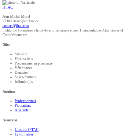
IFTAC
Jean-Michel
Morel
25300
Besançonr
France
Institut de Formation à la phyto-aromathérapie et aux Thérapeutiques Alternatives et
Complémentaires
Cibles
Médecin
Pharmaciens
Préparateurs en pharmacie
Vétérinaires
Dentistes
Sages-femmes
Infirmier(e)s
Formations
Professionnels
Particuliers
À la carte
Présentation
L'institut IFTAC
Le formateur