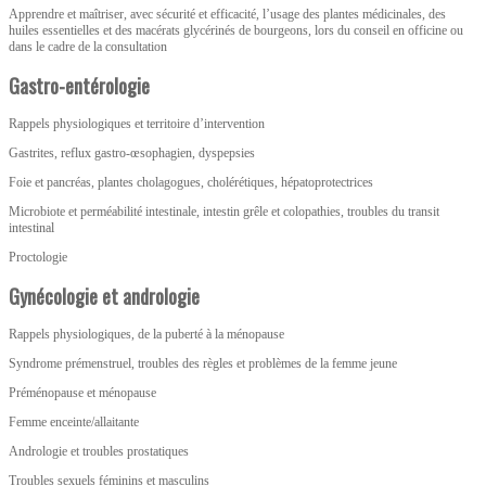
Apprendre et maîtriser, avec sécurité et efficacité, l’usage des plantes médicinales, des
huiles essentielles et des macérats glycérinés de bourgeons, lors du conseil en officine ou
dans le cadre de la consultation
Gastro-entérologie
Rappels physiologiques et territoire d’intervention
Gastrites, reflux gastro-œsophagien, dyspepsies
Foie et pancréas, plantes cholagogues, cholérétiques, hépatoprotectrices
Microbiote et perméabilité intestinale, intestin grêle et colopathies, troubles du transit
intestinal
Proctologie
Gynécologie et andrologie
Rappels physiologiques, de la puberté à la ménopause
Syndrome prémenstruel, troubles des règles et problèmes de la femme jeune
Préménopause et ménopause
Femme enceinte/allaitante
Andrologie et troubles prostatiques
Troubles sexuels féminins et masculins